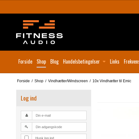
Forside
Shop
Blog
Handelsbetingelser
Links
Frekven
Forside
/
Shop
/
Vindhætter/Windscreen
/
10x Vindhætter til Emic
Log ind
Husk log ind