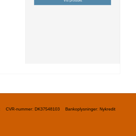
Vis produkt
t
CVR-nummer
:
DK37548103
Bankoplysninger
:
Nykredit