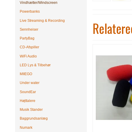
Vindhætter/Windscreen
Powerbanks
Live Streaming & Recording
Relatere
Sennheiser
PartyBag
CD-Afspiller
WiFi Audio
LED Lys & Tilbehør
MIIEGO
Under water
SoundEar
Højttalere
Musik Stander
Baggrundsanlæg
Numark