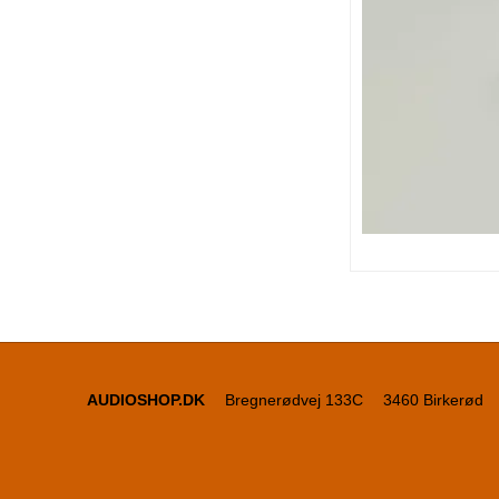
AUDIOSHOP.DK
Bregnerødvej 133C
3460 Birkerød