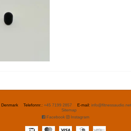
Denmark
Telefonnr.
:
+45 7199 2857
E-mail
:
info@fitnessaudio.ne
Sitemap
Facebook
Instagram