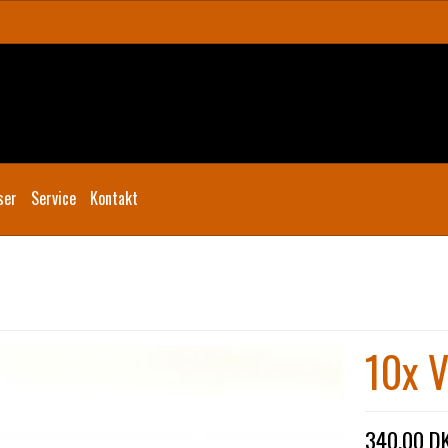
ser
Service
Kontakt
10x V
340,00 D