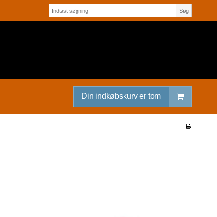
Søg
Din indkøbskurv er tom