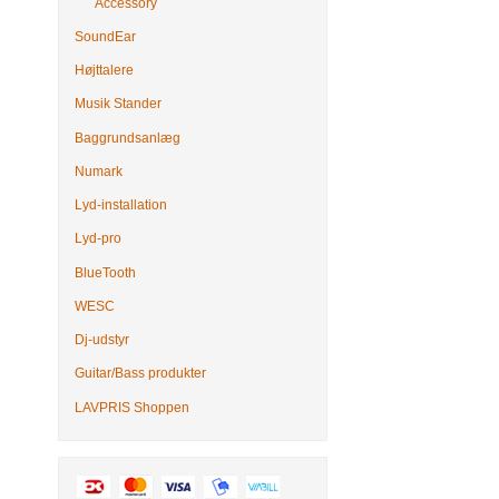
Accessory
SoundEar
Højttalere
Musik Stander
Baggrundsanlæg
Numark
Lyd-installation
Lyd-pro
BlueTooth
WESC
Dj-udstyr
Guitar/Bass produkter
LAVPRIS Shoppen