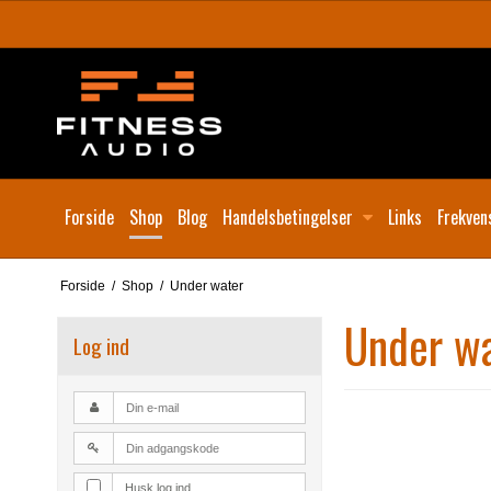
Forside
Shop
Blog
Handelsbetingelser
Links
Frekven
Forside
/
Shop
/
Under water
Under w
Log ind
Husk log ind