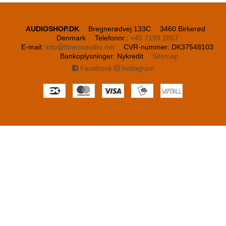
AUDIOSHOP.DK
Bregnerødvej 133C
3460 Birkerød
Denmark
Telefonnr.
:
+45 7199 2857
E-mail
:
info@fitnessaudio.net
CVR-nummer
:
DK37548103
Bankoplysninger
:
Nykredit
Sitemap
Facebook
Instagram