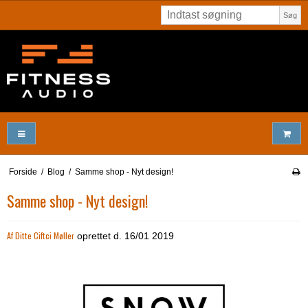
Søg
Forside
/
Blog
/
Samme shop - Nyt design!
Samme shop - Nyt design!
Af
Ditte Ciftci Møller
oprettet d.
16/01 2019