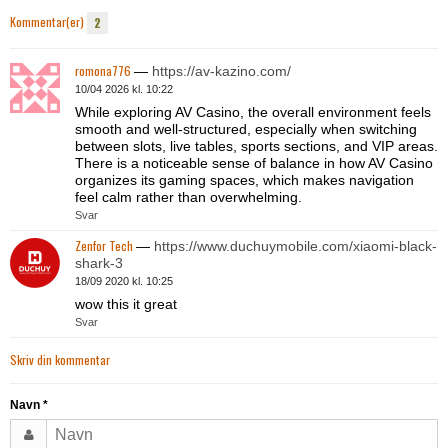
Kommentar(er)
2
romona776
—
https://av-kazino.com/
10/04 2026 kl. 10:22
While exploring AV Casino, the overall environment feels
smooth and well-structured, especially when switching
between slots, live tables, sports sections, and VIP areas.
There is a noticeable sense of balance in how AV Casino
organizes its gaming spaces, which makes navigation
feel calm rather than overwhelming.
Svar
Zenfor Tech
—
https://www.duchuymobile.com/xiaomi-black-
shark-3
18/09 2020 kl. 10:25
wow this it great
Svar
Skriv din kommentar
Navn
*